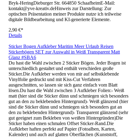
stellt Farben anders dar, sodass auch leichte Unterschiede zum
realen fertigen Produkt entstehen können.Hersteller:Yvonne
Bryk-HeringDieburger Str. 664850 SchaafheimE-Mail:
kontakt@yve-kreativ.deHinweis zur Darstellung: Zur
optischen Präsentation meiner Produkte nutze ich teilweise
digitale Bildbearbeitung und KI-generierte Elemente.
2,90 €*
Details
Sticker Bogen Aufkleber Maritim Meer Urlaub Reisen
Stickerbögen SET zur Auswahl in Weiß Transparent Matt
Glanz #SBA6
Du hast die Wahl zwischen 2 Sticker Bögen. Jeder Bogen ist
unterschiedlich gestaltet und enthält verschieden große
Sticker.Die Aufkleber werden von mir auf selbstklebende
Vinylfolie gedruckt und mit Kiss-Cut Verfahren
ausgeschnitten, so lassen sie sich ganz einfach vom Blatt
lösen.Du hast die Wahl zwischen 3 Aufkleber Folien:- Weiß
matt (hier sind die Sticker dünn und schmiegen sich besonders
gut an den zu beklebenden Hintergrund)- Weiß glänzend (hier
sind die Sticker dünn und schmiegen sich besonders gut an
den zu beklebenden Hintergrund)- Transparent glänzend (sehr
gut geeignet zum Bekleben von weißen Hintergründen)Die
Sticker haben einen schmalen Offset Sticker-Rand.Die