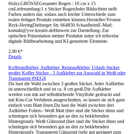
auf Papier (Fotoalben, Karten, Kalender) und auch auf glatten
Oberflächen (Kunststoff, Metall, Glas,
Holz).GRÖSSEGesamter Bogen : 10 cm x 15
cmLieferumfang:1 x Sticker BogenJeder Bildschirm stellt
Farben anders dar, sodass auch leichte Unterschiede zum
realen fertigen Produkt entstehen können.Hersteller:Yvonne
Bryk-HeringDieburger Str. 664850 SchaafheimE-Mail:
kontakt@yve-kreativ.deHinweis zur Darstellung: Zur
optischen Präsentation meiner Produkte nutze ich teilweise
digitale Bildbearbeitung und KI-generierte Elemente.
2,90 €*
Details
Kofferaufkleber, Aufkleber, Reiseaufkleber, Urlaub Sticker,
großer Koffer Sticker - 3 Aufkleber zur Auswahl in Weiß oder
Transparent #SEG8
Du hast die Wahl zwischen 3 großen Sticker. Jeder Aufkleber
ist unterschiedlich und ist ca. 8 cm groß.Die Aufkleber
werden von mir auf selbstklebende Vinylfolie gedruckt und
mit Kiss-Cut Verfahren ausgeschnitten, so lassen sie sich ganz
einfach vom Blatt lösen.Du hast die Wahl zwischen drei
Aufkleber Folien:- Weiß Matt (hier sind die Sticker dünn und
schmiegen sich besonders gut an den zu beklebenden
Hintergrund)- Weiß Glänzend (hier sind die Sticker dünn und