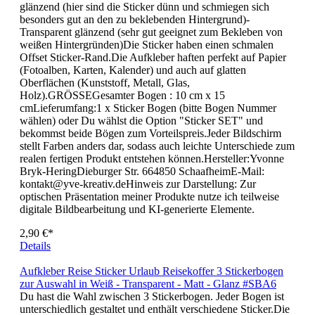
Weiß matt (hier sind die Sticker dünn und schmiegen sich
besonders gut an den zu beklebenden Hintergrund)- Weiß
glänzend (hier sind die Sticker dünn und schmiegen sich
besonders gut an den zu beklebenden Hintergrund)-
Transparent glänzend (sehr gut geeignet zum Bekleben von
weißen Hintergründen)Die Sticker haben einen schmalen
Offset Sticker-Rand.Die Aufkleber haften perfekt auf Papier
(Fotoalben, Karten, Kalender) und auch auf glatten
Oberflächen (Kunststoff, Metall, Glas,
Holz).GRÖSSEGesamter Bogen : 10 cm x 15
cmLieferumfang:1 x Sticker Bogen (bitte Bogen Nummer
wählen) oder Du wählst die Option "Sticker SET" und
bekommst beide Bögen zum Vorteilspreis.Jeder Bildschirm
stellt Farben anders dar, sodass auch leichte Unterschiede zum
realen fertigen Produkt entstehen können.Hersteller:Yvonne
Bryk-HeringDieburger Str. 664850 SchaafheimE-Mail:
kontakt@yve-kreativ.deHinweis zur Darstellung: Zur
optischen Präsentation meiner Produkte nutze ich teilweise
digitale Bildbearbeitung und KI-generierte Elemente.
2,90 €*
Details
Aufkleber Reise Sticker Urlaub Reisekoffer 3 Stickerbogen
zur Auswahl in Weiß - Transparent - Matt - Glanz #SBA6