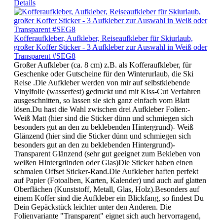
Details
Kofferaufkleber, Aufkleber, Reiseaufkleber für Skiurlaub,
großer Koffer Sticker - 3 Aufkleber zur Auswahl in Weiß oder
Transparent #SEG8
Großer Aufkleber (ca. 8 cm) z.B. als Kofferaufkleber, für
Geschenke oder Gutscheine für den Winterurlaub, die Ski
Reise .Die Aufkleber werden von mir auf selbstklebende
Vinylfolie (wasserfest) gedruckt und mit Kiss-Cut Verfahren
ausgeschnitten, so lassen sie sich ganz einfach vom Blatt
lösen.Du hast die Wahl zwischen drei Aufkleber Folien:-
Weiß Matt (hier sind die Sticker dünn und schmiegen sich
besonders gut an den zu beklebenden Hintergrund)- Weiß
Glänzend (hier sind die Sticker dünn und schmiegen sich
besonders gut an den zu beklebenden Hintergrund)-
Transparent Glänzend (sehr gut geeignet zum Bekleben von
weißen Hintergründen oder Glas)Die Sticker haben einen
schmalen Offset Sticker-Rand.Die Aufkleber haften perfekt
auf Papier (Fotoalben, Karten, Kalender) und auch auf glatten
Oberflächen (Kunststoff, Metall, Glas, Holz).Besonders auf
einem Koffer sind die Aufkleber ein Blickfang, so findest Du
Dein Gepäckstück leichter unter den Anderen. Die
Folienvariante "Transparent" eignet sich auch hervorragend,