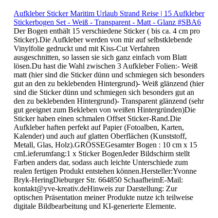
2,90 €*
Details
Aufkleber Sticker Maritim Urlaub Strand Reise | 15 Aufkleber
Stickerbogen Set - Weiß - Transparent - Matt - Glanz #SBA6
Der Bogen enthält 15 verschiedene Sticker ( bis ca. 4 cm pro
Sticker).Die Aufkleber werden von mir auf selbstklebende
Vinylfolie gedruckt und mit Kiss-Cut Verfahren
ausgeschnitten, so lassen sie sich ganz einfach vom Blatt
lösen.Du hast die Wahl zwischen 3 Aufkleber Folien:- Weiß
matt (hier sind die Sticker dünn und schmiegen sich besonders
gut an den zu beklebenden Hintergrund)- Weiß glänzend (hier
sind die Sticker dünn und schmiegen sich besonders gut an
den zu beklebenden Hintergrund)- Transparent glänzend (sehr
gut geeignet zum Bekleben von weißen Hintergründen)Die
Sticker haben einen schmalen Offset Sticker-Rand.Die
Aufkleber haften perfekt auf Papier (Fotoalben, Karten,
Kalender) und auch auf glatten Oberflächen (Kunststoff,
Metall, Glas, Holz).GRÖSSEGesamter Bogen : 10 cm x 15
cmLieferumfang:1 x Sticker BogenJeder Bildschirm stellt
Farben anders dar, sodass auch leichte Unterschiede zum
realen fertigen Produkt entstehen können.Hersteller:Yvonne
Bryk-HeringDieburger Str. 664850 SchaafheimE-Mail:
kontakt@yve-kreativ.deHinweis zur Darstellung: Zur
optischen Präsentation meiner Produkte nutze ich teilweise