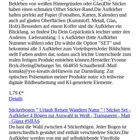
schmiegen sich besonders gut an den zu beklebenden
Hintergrund)- Transparent Glänzend (sehr gut geeignet zum
Bekleben von weißen Hintergründen oder Glas)Die Sticker
haben einen schmalen Offset Sticker-Rand.Die Aufkleber
haften perfekt auf Papier (Fotoalben, Karten, Kalender) und
auch auf glatten Oberflächen (Kunststoff, Metall, Glas,
Holz).Besonders auf einem Koffer sind die Aufkleber ein
Blickfang, so findest Du Dein Gepäckstück leichter unter den
Anderen. Lieferumfang: 1 x Aufkleber (bitte Aufkleber
Nummer wählen) oder Du wählst die Option "SET" und
bekommst alle 3 Aufkleber zum VorteilspreisJeder Bildschirm
stellt Farben anders dar, sodass auch leichte Unterschiede zum
realen fertigen Produkt entstehen können.Hersteller:Yvonne
Bryk-HeringDieburger Str. 664850 SchaafheimE-Mail:
kontakt@yve-kreativ.deHinweis zur Darstellung: Zur
optischen Präsentation meiner Produkte nutze ich teilweise
digitale Bildbearbeitung und KI-generierte Elemente.
1,79 €*
Details
Stickerbogen " Urlaub Reisen Wandern Natur " | Sticker Set -
Aufkleber 4 Bögen zur Auswahl in Weiß - Transparent - Matt
- Glanz #SBA6
Du hast die Wahl zwischen 4 Stickerbögen. Jeder Bogen ist