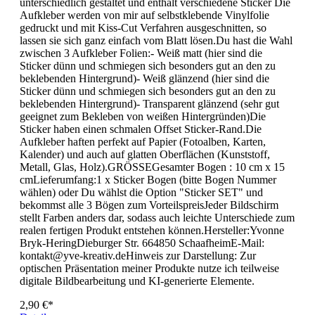
unterschiedlich gestaltet und enthält verschiedene Sticker Die
Aufkleber werden von mir auf selbstklebende Vinylfolie
gedruckt und mit Kiss-Cut Verfahren ausgeschnitten, so
lassen sie sich ganz einfach vom Blatt lösen.Du hast die Wahl
zwischen 3 Aufkleber Folien:- Weiß matt (hier sind die
Sticker dünn und schmiegen sich besonders gut an den zu
beklebenden Hintergrund)- Weiß glänzend (hier sind die
Sticker dünn und schmiegen sich besonders gut an den zu
beklebenden Hintergrund)- Transparent glänzend (sehr gut
geeignet zum Bekleben von weißen Hintergründen)Die
Sticker haben einen schmalen Offset Sticker-Rand.Die
Aufkleber haften perfekt auf Papier (Fotoalben, Karten,
Kalender) und auch auf glatten Oberflächen (Kunststoff,
Metall, Glas, Holz).GRÖSSEGesamter Bogen : 10 cm x 15
cmLieferumfang:1 x Sticker Bogen (bitte Bogen Nummer
wählen) oder Du wählst die Option "Sticker SET" und
bekommst alle 3 Bögen zum VorteilspreisJeder Bildschirm
stellt Farben anders dar, sodass auch leichte Unterschiede zum
realen fertigen Produkt entstehen können.Hersteller:Yvonne
Bryk-HeringDieburger Str. 664850 SchaafheimE-Mail:
kontakt@yve-kreativ.deHinweis zur Darstellung: Zur
optischen Präsentation meiner Produkte nutze ich teilweise
digitale Bildbearbeitung und KI-generierte Elemente.
2,90 €*