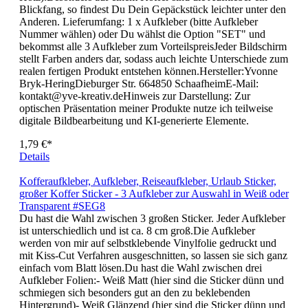
auch auf glatten Oberflächen (Kunststoff, Metall, Glas,
Holz).Besonders auf einem Koffer sind die Aufkleber ein
Blickfang, so findest Du Dein Gepäckstück leichter unter den
Anderen. Lieferumfang: 1 x Aufkleber (bitte Aufkleber
Nummer wählen) oder Du wählst die Option "SET" und
bekommst alle 3 Aufkleber zum VorteilspreisJeder Bildschirm
stellt Farben anders dar, sodass auch leichte Unterschiede zum
realen fertigen Produkt entstehen können.Hersteller:Yvonne
Bryk-HeringDieburger Str. 664850 SchaafheimE-Mail:
kontakt@yve-kreativ.deHinweis zur Darstellung: Zur
optischen Präsentation meiner Produkte nutze ich teilweise
digitale Bildbearbeitung und KI-generierte Elemente.
1,79 €*
Details
Kofferaufkleber, Aufkleber, Reiseaufkleber, Urlaub Sticker,
großer Koffer Sticker - 3 Aufkleber zur Auswahl in Weiß oder
Transparent #SEG8
Du hast die Wahl zwischen 3 großen Sticker. Jeder Aufkleber
ist unterschiedlich und ist ca. 8 cm groß.Die Aufkleber
werden von mir auf selbstklebende Vinylfolie gedruckt und
mit Kiss-Cut Verfahren ausgeschnitten, so lassen sie sich ganz
einfach vom Blatt lösen.Du hast die Wahl zwischen drei
Aufkleber Folien:- Weiß Matt (hier sind die Sticker dünn und