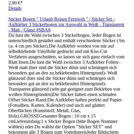
digitale Bildbearbeitung und KI-generierte Elemente.
2,90 €*
Details
Sticker Bogen " Urlaub Reisen Fernweh " | Sticker Set -
Aufkleber 3 Stickerbogen zur Auswahl in Weiß - Transparent
- Matt - Glanz #SBA6
Du hast die Wahl zwischen 3 Stickerbogen. Jeder Bogen ist
unterschiedlich gestaltet und enthält verschiedene Sticker ( bis
ca. 4 cm pro Sticker).Die Aufkleber werden von mir auf
selbstklebende Vinylfolie gedruckt und mit Kiss-Cut
Verfahren ausgeschnitten, so lassen sie sich ganz einfach vom
Blatt lösen.Du hast die Wahl zwischen 3 Aufkleber Folien:-
Weiß matt (hier sind die Sticker dünn und schmiegen sich
besonders gut an den zu beklebenden Hintergrund)- Weiß
glänzend (hier sind die Sticker dünn und schmiegen sich
besonders gut an den zu beklebenden Hintergrund)-
Transparent glänzend (sehr gut geeignet zum Bekleben von
weißen Hintergründen)Die Sticker haben einen schmalen
Offset Sticker-Rand.Die Aufkleber haften perfekt auf Papier
(Fotoalben, Karten, Kalender) und auch auf glatten
Oberflächen (Kunststoff, Metall, Glas,
Holz).GRÖSSEGesamter Bogen : 10 cm x 15
cmLieferumfang:1 x Sticker Bogen (bitte Bogen Nummer