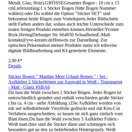
Aufkleber haften perfekt auf Papier (Fotoalben, Karten,
Kalender) und auch auf glatten Oberflächen (Kunststoff,
Metall, Glas, Holz).GRÖSSEGesamter Bogen : 10 cm x 15
cmLieferumfang:1 x Sticker Bogen (bitte Bogen Nummer
wählen) oder Du wählst die Option "Sticker SET" und
bekommst beide Bögen zum Vorteilspreis.Jeder Bildschirm
stellt Farben anders dar, sodass auch leichte Unterschiede zum
realen fertigen Produkt entstehen können.Hersteller:Yvonne
Bryk-HeringDieburger Str. 664850 SchaafheimE-Mail:
kontakt@yve-kreativ.deHinweis zur Darstellung: Zur
optischen Präsentation meiner Produkte nutze ich teilweise
digitale Bildbearbeitung und KI-generierte Elemente.
2,90 €*
Details
Sticker Bogen " Maritim Meer Urlaub Reisen " | Set -
Aufkleber 2 Stickerbögen zur Auswahl in Weiß - Transparent
- Matt - Glanz #SBA6
Du hast die Wahl zwischen 2 Sticker Bögen. Jeder Bogen ist
unterschiedlich gestaltet und enthält verschieden große Sticker
( bis ca. 4 cm - siehe Abbildung ).Die Aufkleber werden von
mir auf selbstklebende Vinylfolie gedruckt und mit Kiss-Cut
Verfahren ausgeschnitten, so lassen sie sich ganz einfach vom
Blatt lösen.Du hast die Wahl zwischen 3 Aufkleber Folien:-