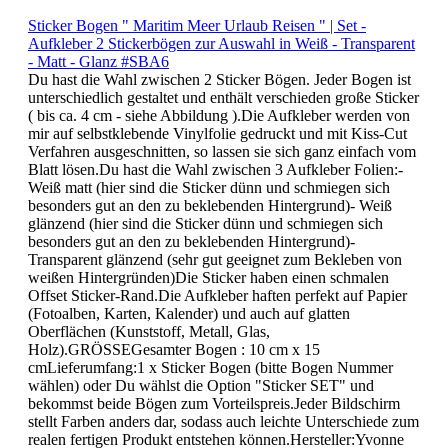
Sticker Bogen " Maritim Meer Urlaub Reisen " | Set -
Aufkleber 2 Stickerbögen zur Auswahl in Weiß - Transparent
- Matt - Glanz #SBA6
Du hast die Wahl zwischen 2 Sticker Bögen. Jeder Bogen ist
unterschiedlich gestaltet und enthält verschieden große Sticker
( bis ca. 4 cm - siehe Abbildung ).Die Aufkleber werden von
mir auf selbstklebende Vinylfolie gedruckt und mit Kiss-Cut
Verfahren ausgeschnitten, so lassen sie sich ganz einfach vom
Blatt lösen.Du hast die Wahl zwischen 3 Aufkleber Folien:-
Weiß matt (hier sind die Sticker dünn und schmiegen sich
besonders gut an den zu beklebenden Hintergrund)- Weiß
glänzend (hier sind die Sticker dünn und schmiegen sich
besonders gut an den zu beklebenden Hintergrund)-
Transparent glänzend (sehr gut geeignet zum Bekleben von
weißen Hintergründen)Die Sticker haben einen schmalen
Offset Sticker-Rand.Die Aufkleber haften perfekt auf Papier
(Fotoalben, Karten, Kalender) und auch auf glatten
Oberflächen (Kunststoff, Metall, Glas,
Holz).GRÖSSEGesamter Bogen : 10 cm x 15
cmLieferumfang:1 x Sticker Bogen (bitte Bogen Nummer
wählen) oder Du wählst die Option "Sticker SET" und
bekommst beide Bögen zum Vorteilspreis.Jeder Bildschirm