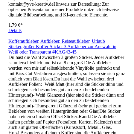
realen fertigen Produkt entstehen können.Hersteller:Yvonne
Bryk-HeringDieburger Str. 664850 SchaafheimE-Mail:
kontakt@yve-kreativ.deHinweis zur Darstellung: Zur
optischen Präsentation meiner Produkte nutze ich teilweise
digitale Bildbearbeitung und KI-generierte Elemente.
1,79 €*
Details
Kofferaufkleber, Aufkleber, Reiseaufkleber, Urlaub
Sticker,großer Koffer Sticker 3 Aufkleber zur Auswahl in
Weiß oder Transparent #KAG43-45
Du hast die Wahl zwischen 3 großen Sticker. Jeder Aufkleber
ist unterschiedlich und ist ca. 8 cm groß.Die Aufkleber
werden von mir auf selbstklebende Vinylfolie gedruckt und
mit Kiss-Cut Verfahren ausgeschnitten, so lassen sie sich ganz
einfach vom Blatt lösen.Du hast die Wahl zwischen drei
Aufkleber Folien:- Weiß Matt (hier sind die Sticker dünn und
schmiegen sich besonders gut an den zu beklebenden
Hintergrund)- Weiß Glänzend (hier sind die Sticker dünn und
schmiegen sich besonders gut an den zu beklebenden
Hintergrund)- Transparent Glänzend (sehr gut geeignet zum
Bekleben von weißen Hintergründen oder Glas)Die Sticker
haben einen schmalen Offset Sticker-Rand.Die Aufkleber
haften perfekt auf Papier (Fotoalben, Karten, Kalender) und