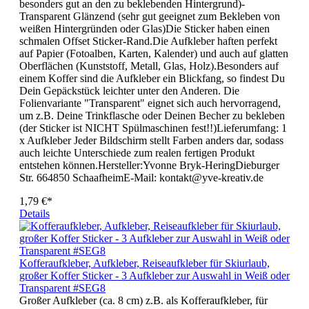
besonders gut an den zu beklebenden Hintergrund)-
Transparent Glänzend (sehr gut geeignet zum Bekleben von
weißen Hintergründen oder Glas)Die Sticker haben einen
schmalen Offset Sticker-Rand.Die Aufkleber haften perfekt
auf Papier (Fotoalben, Karten, Kalender) und auch auf glatten
Oberflächen (Kunststoff, Metall, Glas, Holz).Besonders auf
einem Koffer sind die Aufkleber ein Blickfang, so findest Du
Dein Gepäckstück leichter unter den Anderen. Die
Folienvariante "Transparent" eignet sich auch hervorragend,
um z.B. Deine Trinkflasche oder Deinen Becher zu bekleben
(der Sticker ist NICHT Spülmaschinen fest!!)Lieferumfang: 1
x Aufkleber Jeder Bildschirm stellt Farben anders dar, sodass
auch leichte Unterschiede zum realen fertigen Produkt
entstehen können.Hersteller:Yvonne Bryk-HeringDieburger
Str. 664850 SchaafheimE-Mail: kontakt@yve-kreativ.de
1,79 €*
Details
Kofferaufkleber, Aufkleber, Reiseaufkleber für Skiurlaub,
großer Koffer Sticker - 3 Aufkleber zur Auswahl in Weiß oder
Transparent #SEG8
Großer Aufkleber (ca. 8 cm) z.B. als Kofferaufkleber, für