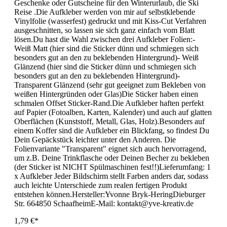
Geschenke oder Gutscheine für den Winterurlaub, die Ski
Reise .Die Aufkleber werden von mir auf selbstklebende
Vinylfolie (wasserfest) gedruckt und mit Kiss-Cut Verfahren
ausgeschnitten, so lassen sie sich ganz einfach vom Blatt
lösen.Du hast die Wahl zwischen drei Aufkleber Folien:-
Weiß Matt (hier sind die Sticker dünn und schmiegen sich
besonders gut an den zu beklebenden Hintergrund)- Weiß
Glänzend (hier sind die Sticker dünn und schmiegen sich
besonders gut an den zu beklebenden Hintergrund)-
Transparent Glänzend (sehr gut geeignet zum Bekleben von
weißen Hintergründen oder Glas)Die Sticker haben einen
schmalen Offset Sticker-Rand.Die Aufkleber haften perfekt
auf Papier (Fotoalben, Karten, Kalender) und auch auf glatten
Oberflächen (Kunststoff, Metall, Glas, Holz).Besonders auf
einem Koffer sind die Aufkleber ein Blickfang, so findest Du
Dein Gepäckstück leichter unter den Anderen. Die
Folienvariante "Transparent" eignet sich auch hervorragend,
um z.B. Deine Trinkflasche oder Deinen Becher zu bekleben
(der Sticker ist NICHT Spülmaschinen fest!!)Lieferumfang: 1
x Aufkleber Jeder Bildschirm stellt Farben anders dar, sodass
auch leichte Unterschiede zum realen fertigen Produkt
entstehen können.Hersteller:Yvonne Bryk-HeringDieburger
Str. 664850 SchaafheimE-Mail: kontakt@yve-kreativ.de
1,79 €*