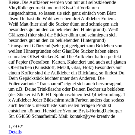
Reise .Die Aufkleber werden von mir auf selbstklebende
Vinylfolie gedruckt und mit Kiss-Cut Verfahren
ausgeschnitten, so lassen sie sich ganz einfach vom Blatt
lösen.Du hast die Wahl zwischen drei Aufkleber Folien:-
Weiß Matt (hier sind die Sticker dünn und schmiegen sich
besonders gut an den zu beklebenden Hintergrund)- Weiß
Glänzend (hier sind die Sticker dünn und schmiegen sich
besonders gut an den zu beklebenden Hintergrund)-
Transparent Glänzend (sehr gut geeignet zum Bekleben von
weißen Hintergründen oder Glas)Die Sticker haben einen
schmalen Offset Sticker-Rand.Die Aufkleber haften perfekt
auf Papier (Fotoalben, Karten, Kalender) und auch auf glatten
Oberflächen (Kunststoff, Metall, Glas, Holz).Besonders auf
einem Koffer sind die Aufkleber ein Blickfang, so findest Du
Dein Gepäckstück leichter unter den Anderen. Die
Folienvariante "Transparent" eignet sich auch hervorragend,
um z.B. Deine Trinkflasche oder Deinen Becher zu bekleben
(der Sticker ist NICHT Spülmaschinen fest!!)Lieferumfang: 1
x Aufkleber Jeder Bildschirm stellt Farben anders dar, sodass
auch leichte Unterschiede zum realen fertigen Produkt
entstehen können.Hersteller:Yvonne Bryk-HeringDieburger
Str. 664850 SchaafheimE-Mail: kontakt@yve-kreativ.de
1,79 €*
Details