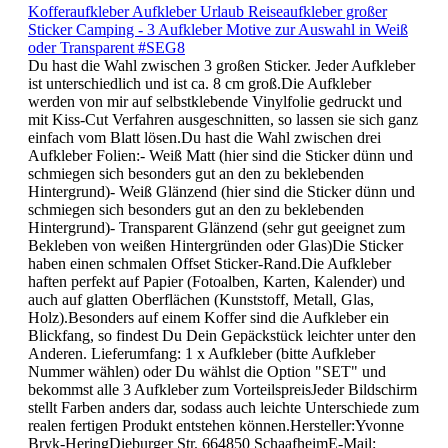
Details
Kofferaufkleber Aufkleber Urlaub Reiseaufkleber großer
Sticker Camping - 3 Aufkleber Motive zur Auswahl in Weiß
oder Transparent #SEG8
Du hast die Wahl zwischen 3 großen Sticker. Jeder Aufkleber
ist unterschiedlich und ist ca. 8 cm groß.Die Aufkleber
werden von mir auf selbstklebende Vinylfolie gedruckt und
mit Kiss-Cut Verfahren ausgeschnitten, so lassen sie sich ganz
einfach vom Blatt lösen.Du hast die Wahl zwischen drei
Aufkleber Folien:- Weiß Matt (hier sind die Sticker dünn und
schmiegen sich besonders gut an den zu beklebenden
Hintergrund)- Weiß Glänzend (hier sind die Sticker dünn und
schmiegen sich besonders gut an den zu beklebenden
Hintergrund)- Transparent Glänzend (sehr gut geeignet zum
Bekleben von weißen Hintergründen oder Glas)Die Sticker
haben einen schmalen Offset Sticker-Rand.Die Aufkleber
haften perfekt auf Papier (Fotoalben, Karten, Kalender) und
auch auf glatten Oberflächen (Kunststoff, Metall, Glas,
Holz).Besonders auf einem Koffer sind die Aufkleber ein
Blickfang, so findest Du Dein Gepäckstück leichter unter den
Anderen. Lieferumfang: 1 x Aufkleber (bitte Aufkleber
Nummer wählen) oder Du wählst die Option "SET" und
bekommst alle 3 Aufkleber zum VorteilspreisJeder Bildschirm
stellt Farben anders dar, sodass auch leichte Unterschiede zum