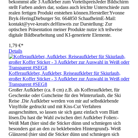
bekommst alle 3 Aufkleber zum VorteilspreisJeder Bildschirm
stellt Farben anders dar, sodass auch leichte Unterschiede zum
realen fertigen Produkt entstehen können.Hersteller:Yvonne
Bryk-HeringDieburger Str. 664850 SchaafheimE-Mail:
kontakt@yve-kreativ.deHinweis zur Darstellung: Zur
optischen Präsentation meiner Produkte nutze ich teilweise
digitale Bildbearbeitung und KI-generierte Elemente.
1,79 €*
Details
Kofferaufkleber, Aufkleber, Reiseaufkleber für Skiurlaub,
großer Koffer Sticker - 3 Aufkleber zur Auswahl in Weiß oder
Transparent #SEG8
Großer Aufkleber (ca. 8 cm) z.B. als Kofferaufkleber, für
Geschenke oder Gutscheine für den Winterurlaub, die Ski
Reise .Die Aufkleber werden von mir auf selbstklebende
Vinylfolie gedruckt und mit Kiss-Cut Verfahren
ausgeschnitten, so lassen sie sich ganz einfach vom Blatt
lösen.Du hast die Wahl zwischen drei Aufkleber Folien:-
Weiß Matt (hier sind die Sticker dünn und schmiegen sich
besonders gut an den zu beklebenden Hintergrund)- Weiß
Glänzend (hier sind die Sticker dünn und schmiegen sich