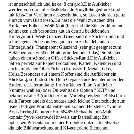
oder Transparent #SEG8
Du hast die Wahl zwischen 3 großen Sticker. Jeder Aufkleber
ist unterschiedlich und ist ca. 8 cm groß.Die Aufkleber
werden von mir auf selbstklebende Vinylfolie gedruckt und
mit Kiss-Cut Verfahren ausgeschnitten, so lassen sie sich ganz
einfach vom Blatt lösen.Du hast die Wahl zwischen drei
Aufkleber Folien:- Weiß Matt (hier sind die Sticker dünn und
schmiegen sich besonders gut an den zu beklebenden
Hintergrund)- Weiß Glänzend (hier sind die Sticker dünn und
schmiegen sich besonders gut an den zu beklebenden
Hintergrund)- Transparent Glänzend (sehr gut geeignet zum
Bekleben von weißen Hintergründen oder Glas)Die Sticker
haben einen schmalen Offset Sticker-Rand.Die Aufkleber
haften perfekt auf Papier (Fotoalben, Karten, Kalender) und
auch auf glatten Oberflächen (Kunststoff, Metall, Glas,
Holz).Besonders auf einem Koffer sind die Aufkleber ein
Blickfang, so findest Du Dein Gepäckstück leichter unter den
Anderen. Lieferumfang: 1 x Aufkleber (bitte Aufkleber
Nummer wählen) oder Du wählst die Option "SET" und
bekommst alle 3 Aufkleber zum VorteilspreisJeder Bildschirm
stellt Farben anders dar, sodass auch leichte Unterschiede zum
realen fertigen Produkt entstehen können.Hersteller:Yvonne
Bryk-HeringDieburger Str. 664850 SchaafheimE-Mail:
kontakt@yve-kreativ.deHinweis zur Darstellung: Zur
optischen Präsentation meiner Produkte nutze ich teilweise