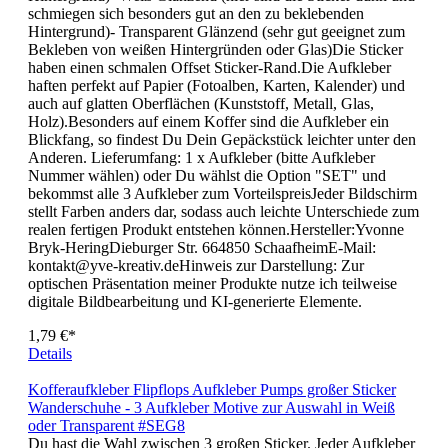
schmiegen sich besonders gut an den zu beklebenden
Hintergrund)- Weiß Glänzend (hier sind die Sticker dünn und
schmiegen sich besonders gut an den zu beklebenden
Hintergrund)- Transparent Glänzend (sehr gut geeignet zum
Bekleben von weißen Hintergründen oder Glas)Die Sticker
haben einen schmalen Offset Sticker-Rand.Die Aufkleber
haften perfekt auf Papier (Fotoalben, Karten, Kalender) und
auch auf glatten Oberflächen (Kunststoff, Metall, Glas,
Holz).Besonders auf einem Koffer sind die Aufkleber ein
Blickfang, so findest Du Dein Gepäckstück leichter unter den
Anderen. Lieferumfang: 1 x Aufkleber (bitte Aufkleber
Nummer wählen) oder Du wählst die Option "SET" und
bekommst alle 3 Aufkleber zum VorteilspreisJeder Bildschirm
stellt Farben anders dar, sodass auch leichte Unterschiede zum
realen fertigen Produkt entstehen können.Hersteller:Yvonne
Bryk-HeringDieburger Str. 664850 SchaafheimE-Mail:
kontakt@yve-kreativ.deHinweis zur Darstellung: Zur
optischen Präsentation meiner Produkte nutze ich teilweise
digitale Bildbearbeitung und KI-generierte Elemente.
1,79 €*
Details
Kofferaufkleber Flipflops Aufkleber Pumps großer Sticker
Wanderschuhe - 3 Aufkleber Motive zur Auswahl in Weiß