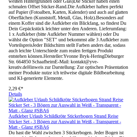
weißen Hintergründen oder Glas)Die Sticker haben einen
schmalen Offset Sticker-Rand.Die Aufkleber haften perfekt
auf Papier (Fotoalben, Karten, Kalender) und auch auf glatten
Oberflächen (Kunststoff, Metall, Glas, Holz).Besonders auf
einem Koffer sind die Aufkleber ein Blickfang, so findest Du
Dein Gepäckstück leichter unter den Anderen. Lieferumfang:
1 x Aufkleber (bitte Aufkleber Nummer wählen) oder Du
wählst die Option "SET" und bekommst alle 3 Aufkleber zum
VorteilspreisJeder Bildschirm stellt Farben anders dar, sodass
auch leichte Unterschiede zum realen fertigen Produkt
entstehen können.Hersteller:Yvonne Bryk-HeringDieburger
Str. 664850 SchaafheimE-Mail: kontakt@yve-
kreativ.deHinweis zur Darstellung: Zur optischen Präsentation
meiner Produkte nutze ich teilweise digitale Bildbearbeitung
und KI-generierte Elemente.
2,29 €*
Details
Aufkleber Urlaub Schildkröte Stickerbogen Strand Reise
Sticker Set - 3 Bögen zur Auswahl in Weiß - Transparent -
Matt - Glanz #SBA6
Du hast die Wahl zwischen 3 Stickerbogen. Jeder Bogen ist