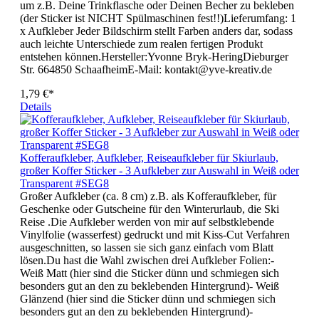
um z.B. Deine Trinkflasche oder Deinen Becher zu bekleben
(der Sticker ist NICHT Spülmaschinen fest!!)Lieferumfang: 1
x Aufkleber Jeder Bildschirm stellt Farben anders dar, sodass
auch leichte Unterschiede zum realen fertigen Produkt
entstehen können.Hersteller:Yvonne Bryk-HeringDieburger
Str. 664850 SchaafheimE-Mail: kontakt@yve-kreativ.de
1,79 €*
Details
Kofferaufkleber, Aufkleber, Reiseaufkleber für Skiurlaub,
großer Koffer Sticker - 3 Aufkleber zur Auswahl in Weiß oder
Transparent #SEG8
Großer Aufkleber (ca. 8 cm) z.B. als Kofferaufkleber, für
Geschenke oder Gutscheine für den Winterurlaub, die Ski
Reise .Die Aufkleber werden von mir auf selbstklebende
Vinylfolie (wasserfest) gedruckt und mit Kiss-Cut Verfahren
ausgeschnitten, so lassen sie sich ganz einfach vom Blatt
lösen.Du hast die Wahl zwischen drei Aufkleber Folien:-
Weiß Matt (hier sind die Sticker dünn und schmiegen sich
besonders gut an den zu beklebenden Hintergrund)- Weiß
Glänzend (hier sind die Sticker dünn und schmiegen sich
besonders gut an den zu beklebenden Hintergrund)-