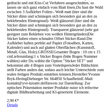
unterschiedlich gestaltet und enthält verschiedene Sticker.Die
Aufkleber werden von mir auf selbstklebende Vinylfolie
gedruckt und mit Kiss-Cut Verfahren ausgeschnitten, so
lassen sie sich ganz einfach vom Blatt lösen.Du hast die Wahl
zwischen 3 Aufkleber Folien:- Weiß matt (hier sind die
Sticker dünn und schmiegen sich besonders gut an den zu
beklebenden Hintergrund)- Weiß glänzend (hier sind die
Sticker dünn und schmiegen sich besonders gut an den zu
beklebenden Hintergrund)- Transparent glänzend (sehr gut
geeignet zum Bekleben von weißen Hintergründen)Die
Sticker haben einen schmalen Offset Sticker-Rand.Die
Aufkleber haften perfekt auf Papier (Fotoalben, Karten,
Kalender) und auch auf glatten Oberflächen (Kunststoff,
Metall, Glas, Holz).GRÖSSEGesamter Bogen : 10 cm x 15
cmLieferumfang:1 x Sticker Bogen (bitte Bogen Nummer
wählen) oder Du wählst die Option "Sticker SET" und
bekommst alle 4 Bögen zum VorteilspreisJeder Bildschirm
stellt Farben anders dar, sodass auch leichte Unterschiede zum
realen fertigen Produkt entstehen können.Hersteller:Yvonne
Bryk-HeringDieburger Str. 664850 SchaafheimE-Mail:
kontakt@yve-kreativ.deHinweis zur Darstellung: Zur
optischen Präsentation meiner Produkte nutze ich teilweise
digitale Bildbearbeitung und KI-generierte Elemente.
2,90 €*