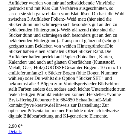
Du hast die Wahl zwischen 3 Stickerbogen. Jeder Bogen ist
unterschiedlich gestaltet und enthält verschiedene Sticker.Die
Aufkleber werden von mir auf selbstklebende Vinylfolie
gedruckt und mit Kiss-Cut Verfahren ausgeschnitten, so
lassen sie sich ganz einfach vom Blatt lösen.Du hast die Wahl
zwischen 3 Aufkleber Folien:- Weiß matt (hier sind die
Sticker dünn und schmiegen sich besonders gut an den zu
beklebenden Hintergrund)- Weiß glänzend (hier sind die
Sticker dünn und schmiegen sich besonders gut an den zu
beklebenden Hintergrund)- Transparent glänzend (sehr gut
geeignet zum Bekleben von weißen Hintergründen)Die
Sticker haben einen schmalen Offset Sticker-Rand.Die
Aufkleber haften perfekt auf Papier (Fotoalben, Karten,
Kalender) und auch auf glatten Oberflächen (Kunststoff,
Metall, Glas, Holz).GRÖSSEGesamter Bogen : 10 cm x 15
cmLieferumfang:1 x Sticker Bogen (bitte Bogen Nummer
wählen) oder Du wählst die Option "Sticker SET" und
bekommst alle 3 Bögen zum VorteilspreisJeder Bildschirm
stellt Farben anders dar, sodass auch leichte Unterschiede zum
realen fertigen Produkt entstehen können.Hersteller:Yvonne
Bryk-HeringDieburger Str. 664850 SchaafheimE-Mail:
kontakt@yve-kreativ.deHinweis zur Darstellung: Zur
optischen Präsentation meiner Produkte nutze ich teilweise
digitale Bildbearbeitung und KI-generierte Elemente.