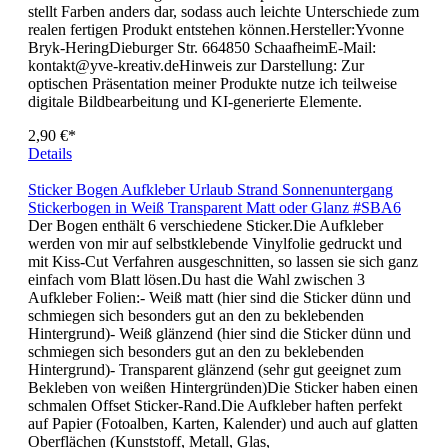
wählen) oder Du wählst die Option "Sticker SET" und
bekommst alle 3 Bögen zum VorteilspreisJeder Bildschirm
stellt Farben anders dar, sodass auch leichte Unterschiede zum
realen fertigen Produkt entstehen können.Hersteller:Yvonne
Bryk-HeringDieburger Str. 664850 SchaafheimE-Mail:
kontakt@yve-kreativ.deHinweis zur Darstellung: Zur
optischen Präsentation meiner Produkte nutze ich teilweise
digitale Bildbearbeitung und KI-generierte Elemente.
2,90 €*
Details
Sticker Bogen Aufkleber Urlaub Strand Sonnenuntergang
Stickerbogen in Weiß Transparent Matt oder Glanz #SBA6
Der Bogen enthält 6 verschiedene Sticker.Die Aufkleber
werden von mir auf selbstklebende Vinylfolie gedruckt und
mit Kiss-Cut Verfahren ausgeschnitten, so lassen sie sich ganz
einfach vom Blatt lösen.Du hast die Wahl zwischen 3
Aufkleber Folien:- Weiß matt (hier sind die Sticker dünn und
schmiegen sich besonders gut an den zu beklebenden
Hintergrund)- Weiß glänzend (hier sind die Sticker dünn und
schmiegen sich besonders gut an den zu beklebenden
Hintergrund)- Transparent glänzend (sehr gut geeignet zum
Bekleben von weißen Hintergründen)Die Sticker haben einen
schmalen Offset Sticker-Rand.Die Aufkleber haften perfekt