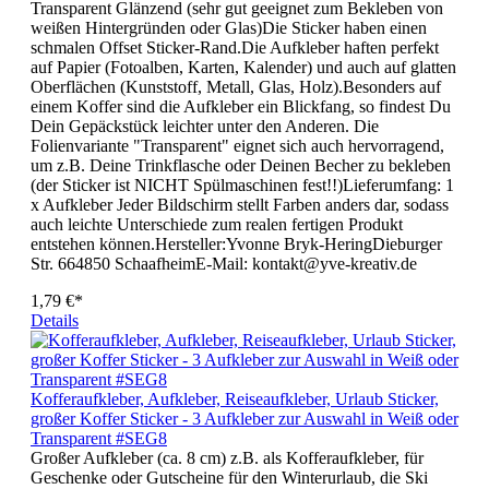
Transparent Glänzend (sehr gut geeignet zum Bekleben von
weißen Hintergründen oder Glas)Die Sticker haben einen
schmalen Offset Sticker-Rand.Die Aufkleber haften perfekt
auf Papier (Fotoalben, Karten, Kalender) und auch auf glatten
Oberflächen (Kunststoff, Metall, Glas, Holz).Besonders auf
einem Koffer sind die Aufkleber ein Blickfang, so findest Du
Dein Gepäckstück leichter unter den Anderen. Die
Folienvariante "Transparent" eignet sich auch hervorragend,
um z.B. Deine Trinkflasche oder Deinen Becher zu bekleben
(der Sticker ist NICHT Spülmaschinen fest!!)Lieferumfang: 1
x Aufkleber Jeder Bildschirm stellt Farben anders dar, sodass
auch leichte Unterschiede zum realen fertigen Produkt
entstehen können.Hersteller:Yvonne Bryk-HeringDieburger
Str. 664850 SchaafheimE-Mail: kontakt@yve-kreativ.de
1,79 €*
Details
Kofferaufkleber, Aufkleber, Reiseaufkleber, Urlaub Sticker,
großer Koffer Sticker - 3 Aufkleber zur Auswahl in Weiß oder
Transparent #SEG8
Großer Aufkleber (ca. 8 cm) z.B. als Kofferaufkleber, für
Geschenke oder Gutscheine für den Winterurlaub, die Ski